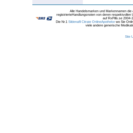
Alle Handelsmarken und Markennamen die au
registrierteHandlungsnoten von deren respektvollen 
auf RxPills.se 2004-
Die Nr.1
Sildenafil Citrate OnlineApotheke
wo Sie Onli
viele andere generische Medikati
Site 